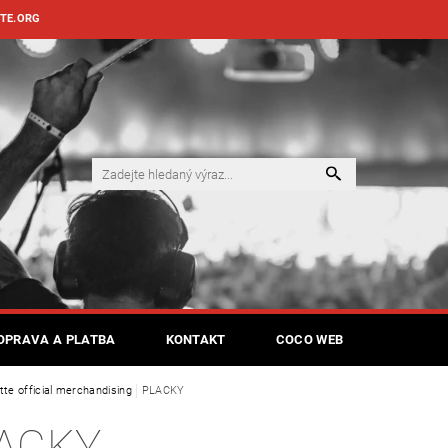
TE.ORG
OPRAVA A PLATBA
KONTAKT
COCO WEB
tte official merchandising
PLACKY
ACKY