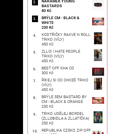
NÁRAMEK YOUNG
BASTARDS
80 Kč
BRÝLE CM - BLACK &
WHITE
230 Kč
KOSTŘIČKY RAKVE N ROLL
TRIKO (VÍLY)
450 Kč
ZLLO! I HATE PEOPLE
TRIKO (VÍLY)
450 Kč
BEST OFF KHA CD
300 Kč
ŘÍKEJ SI CO CHCEŠ TRIKO
(VÍLY)
450 Kč
BRÝLE SEM BASTARD BY
CM - BLACK & ORANGE
230 Kč
TRIKO UDĚLEJ BORDEL
(ZLLOBIDLA A ZLLATÍČKA)
250 Kč
REPUBLIKA CZEKO ZIP OFF