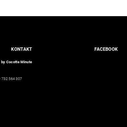
KONTAKT
FACEBOOK
 by Cocotte Minute
lub
@
cocotteminute.org
 732 564 307