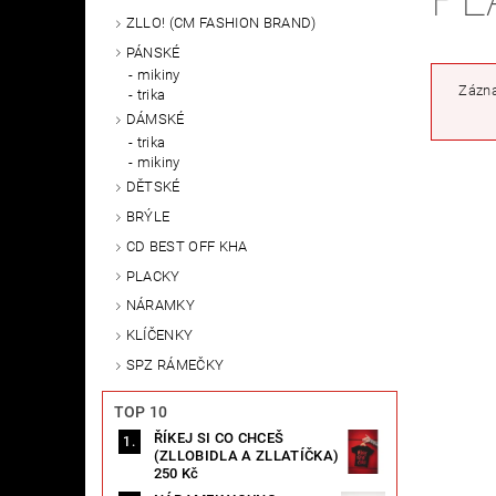
ZLLO! (CM FASHION BRAND)
PÁNSKÉ
mikiny
Zázna
trika
DÁMSKÉ
trika
mikiny
DĚTSKÉ
BRÝLE
CD BEST OFF KHA
PLACKY
NÁRAMKY
KLÍČENKY
SPZ RÁMEČKY
TOP 10
ŘÍKEJ SI CO CHCEŠ
(ZLLOBIDLA A ZLLATÍČKA)
250 Kč