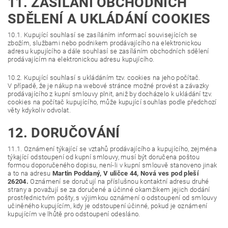
11. ZASÍLÁNÍ OBCHODNÍCH
SDĚLENÍ A UKLÁDÁNÍ COOKIES
10.1. Kupující souhlasí se zasíláním informací souvisejících se
zbožím, službami nebo podnikem prodávajícího na elektronickou
adresu kupujícího a dále souhlasí se zasíláním obchodních sdělení
prodávajícím na elektronickou adresu kupujícího.
10.2. Kupující souhlasí s ukládáním tzv. cookies na jeho počítač.
V případě, že je nákup na webové stránce možné provést a závazky
prodávajícího z kupní smlouvy plnit, aniž by docházelo k ukládání tzv.
cookies na počítač kupujícího, může kupující souhlas podle předchozí
věty kdykoliv odvolat.
12. DORUČOVÁNÍ
11.1. Oznámení týkající se vztahů prodávajícího a kupujícího, zejména
týkající odstoupení od kupní smlouvy, musí být doručena poštou
formou doporučeného dopisu, není-li v kupní smlouvě stanoveno jinak
a to na adresu
Martin Poddaný, V uličce 44, Nová ves pod pleší
26204.
Oznámení se doručují na příslušnou kontaktní adresu druhé
strany a považují se za doručené a účinné okamžikem jejich dodání
prostřednictvím pošty, s výjimkou oznámení o odstoupení od smlouvy
učiněného kupujícím, kdy je odstoupení účinné, pokud je oznámení
kupujícím ve lhůtě pro odstoupení odesláno.