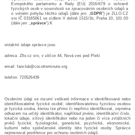
Evropského parlamentu a Rady (EU) 2016/679 o ochraně
fyzických osob v souvislosti se zpracováním osobních údajů a
o volném pohybu těchto údajů (dále jen: „
GDPR
”) je ZLLO.CZ
sro IČ 03185061 se sídlem V dolině 1515/1b, Praha 10, 101 00
(dále jen: „
správce
“).
K
ontaktní údaje správce jsou
adresa: Zllo.cz sro, v uličce 44, Nová ves pod Pleší
email: fanclub@cocotteminute.org
telefon: 720526439
Osobními údaji se rozumí veškeré informace o identifikované nebo
identifikovatelné fyzické osobě; identifikovatelnou fyzickou osobou
je fyzická osoba, kterou lze přímo či nepřímo identifikovat, zejména
odkazem na určitý identifikátor, například jméno, identifikační číslo,
lokační údaje, síťový identifikátor nebo na jeden či více zvláštních
prvků fyzické, fyziologické, genetické, psychické, ekonomické,
kulturní nebo společenské identity této fyzické osoby.
Správce
nejmenoval pověřence pro ochranu osobních údajů.