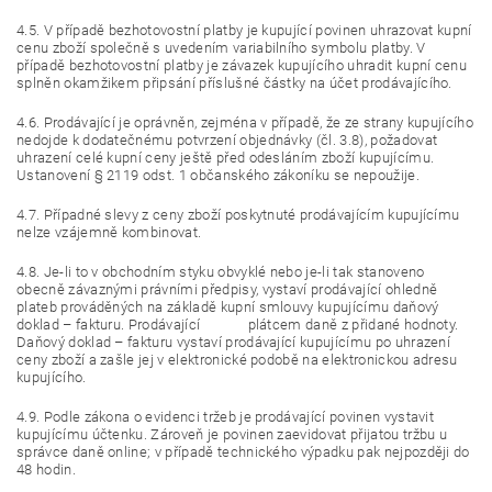
4.5. V případě bezhotovostní platby je kupující povinen uhrazovat kupní
cenu zboží společně s uvedením variabilního symbolu platby. V
případě bezhotovostní platby je závazek kupujícího uhradit kupní cenu
splněn okamžikem připsání příslušné částky na účet prodávajícího.
4.6. Prodávající je oprávněn, zejména v případě, že ze strany kupujícího
nedojde k dodatečnému potvrzení objednávky (čl. 3.8), požadovat
uhrazení celé kupní ceny ještě před odesláním zboží kupujícímu.
Ustanovení § 2119 odst. 1 občanského zákoníku se nepoužije.
4.7. Případné slevy z ceny zboží poskytnuté prodávajícím kupujícímu
nelze vzájemně kombinovat.
4.8. Je-li to v obchodním styku obvyklé nebo je-li tak stanoveno
obecně závaznými právními předpisy, vystaví prodávající ohledně
plateb prováděných na základě kupní smlouvy kupujícímu daňový
doklad – fakturu. Prodávající plátcem daně z přidané hodnoty.
Daňový doklad – fakturu vystaví prodávající kupujícímu po uhrazení
ceny zboží a zašle jej v elektronické podobě na elektronickou adresu
kupujícího.
4.9. Podle zákona o evidenci tržeb je prodávající povinen vystavit
kupujícímu účtenku. Zároveň je povinen zaevidovat přijatou tržbu u
správce daně online; v případě technického výpadku pak nejpozději do
48 hodin.