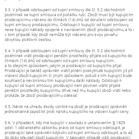
5.3. V případě odstoupení od kupní smlouvy dle čl. 5.2 obchodních
podmínek se kupní smlouva od počátku ruší. Zboží musí být kupujícím
prodávajícímu vráceno do čtrnácti (14) dnů od doručení odstoupení od
kupní smlouvy prodávajícímu. Odstoupí-li kupující od kupní smlouvy,
nese kupující náklady spojené s navrácením zboží prodávajícímu, a to i
v tom případě, kdy zboží nemůže být vráceno pro svou povahu
obvyklou poštovní cestou.
5.4. V případě odstoupení od kupní smlouvy dle čl. 5.2 obchodních
podmínek vrátí prodávající peněžní prostředky přijaté od kupujícího do
čtrnácti (14) dnů od odstoupení od kupní smlouvy kupujícím,
a to stejným způsobem, jakým je prodávající od kupujícího přijal.
Prodávající je taktéž oprávněn vrátit plnění poskytnuté kupujícím již při
vrácení zboží kupujícím či jiným způsobem, pokud s tím kupující bude
souhlasit a nevzniknou tím kupujícímu další náklady. Odstoupí-li
kupující od kupní smlouvy, prodávající není povinen vrátit přijaté
peněžní prostředky kupujícímu dříve, než mu kupující zboží vrátí nebo
prokáže, že zboží prodávajícímu odeslal.
5.5. Nárok na úhradu škody vzniklé na zboží je prodávající oprávněn
jednostranně započíst proti nároku kupujícího na vrácení kupní ceny.
5.6. V případech, kdy má kupující v souladu s ustanovením § 1829
odst. 1 občanského zákoníku právo od kupní smlouvy odstoupit, je
prodávající také oprávněn kdykoliv od kupní smlouvy odstoupit, a to až
do doby převzetí zboží kupujícím. V takovém případě vrátí prodávající