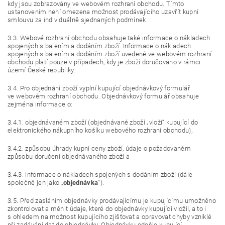
kdy jsou zobrazovány ve webovém rozhraní obchodu. Tímto
ustanovením není omezena možnost prodávajícího uzavřít kupní
smlouvu za individuálně sjednaných podmínek.
3.3. Webové rozhraní obchodu obsahuje také informace o nákladech
spojených s balením a dodáním zboží. Informace o nákladech
spojených s balením a dodáním zboží uvedené ve webovém rozhraní
obchodu platí pouze v případech, kdy je zboží doručováno v rámci
území České republiky.
3.4. Pro objednání zboží vyplní kupující objednávkový formulář
ve webovém rozhraní obchodu. Objednávkový formulář obsahuje
zejména informace o:
3.4.1. objednávaném zboží (objednávané zboží „vloží“ kupující do
elektronického nákupního košíku webového rozhraní obchodu),
3.4.2. způsobu úhrady kupní ceny zboží, údaje o požadovaném
způsobu doručení objednávaného zboží a
3.4.3. informace o nákladech spojených s dodáním zboží (dále
společně jen jako „
objednávka
“).
3.5. Před zasláním objednávky prodávajícímu je kupujícímu umožněno
zkontrolovat a měnit údaje, které do objednávky kupující vložil, a to i
s ohledem na možnost kupujícího zjišťovat a opravovat chyby vzniklé
při zadávání dat do objednávky. Objednávku odešle kupující