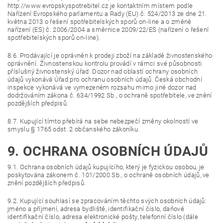
http://www.evropskyspotrebitel.cz je kontaktním místem podle
Nařízení Evropského parlamentu a Rady (EU) č. 524/2013 ze dne 21.
května 2013 o řešení spotřebitelských sporů on-line a o změně
nařízení (ES) č. 2006/2004 a směrnice 2009/22/ES (nařízení o řešení
spotřebitelských sporů on-line).
8.6. Prodávající je oprávněn k prodeji zboží na základě živnostenského
oprávnění. Živnostenskou kontrolu provádí v rámci své působnosti
příslušný živnostenský úřad. Dozor nad oblastí ochrany osobních
údajů vykonává Úřad pro ochranu osobních údajů. Česká obchodní
inspekce vykonává ve vymezeném rozsahu mimo jiné dozor nad
dodržováním zákona č. 634/1992 Sb., o ochraně spotřebitele, ve znění
pozdějších předpisů.
8.7. Kupující tímto přebírá na sebe nebezpečí změny okolností ve
smyslu § 1765 odst. 2 občanského zákoníku.
9. OCHRANA OSOBNÍCH ÚDAJŮ
9.1. Ochrana osobních údajů kupujícího, který je fyzickou osobou, je
poskytována zákonem č. 101/2000 Sb., o ochraně osobních údajů, ve
znění pozdějších předpisů.
9.2. Kupující souhlasí se zpracováním těchto svých osobních údajů:
jméno a příjmení, adresa bydliště, identifikační číslo, daňové
identifikační číslo, adresa elektronické pošty, telefonní číslo (dále