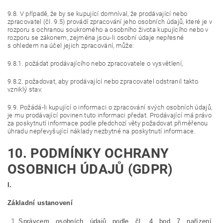
9.8. V případě, že by se kupující domníval, že prodávající nebo
zpracovatel (čl. 9.5) provádí zpracování jeho osobních údajů, které je v
rozporu s ochranou soukromého a osobního života kupujícího nebo v
rozporu se zákonem, zejména jsou-li osobní údaje nepřesné
s ohledem na účel jejich zpracování, může:
9.8.1. požádat prodávajícího nebo zpracovatele o vysvětlení,
9.8.2. požadovat, aby prodávající nebo zpracovatel odstranil takto
vzniklý stav.
9.9. Požádá-li kupující o informaci o zpracování svých osobních údajů,
je mu prodávající povinen tuto informaci předat. Prodávající má právo
za poskytnutí informace podle předchozí věty požadovat přiměřenou
úhradu nepřevyšující náklady nezbytné na poskytnutí informace.
10. PODMÍNKY OCHRANY
OSOBNICH ÚDAJŮ (GDPR)
I.
Základní ustanovení
Správcem osobních údajů podle čl. 4 bod 7 nařízení