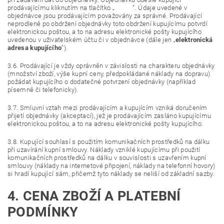
prodávajícímu kliknutím na tlačítko „ “. Údaje uvedené v
objednávce jsou prodávajícím považovány za správné. Prodávající
neprodleně po obdržení objednávky toto obdržení kupujícímu potvrdí
elektronickou poštou, a to na adresu elektronické pošty kupujícího
uvedenou v uživatelském účtu či v objednávce (dále jen „
elektronická
adresa kupujícího
“).
3.6. Prodávající je vždy oprávněn v závislosti na charakteru objednávky
(množství zboží, výše kupní ceny, předpokládané náklady na dopravu)
požádat kupujícího o dodatečné potvrzení objednávky (například
písemně či telefonicky).
3.7. Smluvní vztah mezi prodávajícím a kupujícím vzniká doručením
přijetí objednávky (akceptací), jež je prodávajícím zasláno kupujícímu
elektronickou poštou, a to na adresu elektronické pošty kupujícího.
3.8. Kupující souhlasí s použitím komunikačních prostředků na dálku
při uzavírání kupní smlouvy. Náklady vzniklé kupujícímu při použití
komunikačních prostředků na dálku v souvislosti s uzavřením kupní
smlouvy (náklady na internetové připojení, náklady na telefonní hovory)
si hradí kupující sám, přičemž tyto náklady se neliší od základní sazby.
4. CENA ZBOŽÍ A PLATEBNÍ
PODMÍNKY