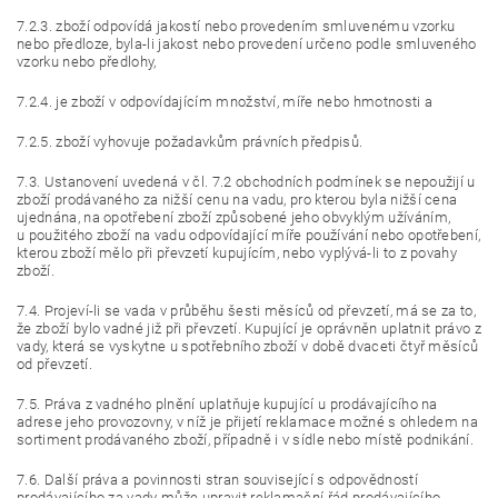
7.2.3. zboží odpovídá jakostí nebo provedením smluvenému vzorku
nebo předloze, byla-li jakost nebo provedení určeno podle smluveného
vzorku nebo předlohy,
7.2.4. je zboží v odpovídajícím množství, míře nebo hmotnosti a
7.2.5. zboží vyhovuje požadavkům právních předpisů.
7.3. Ustanovení uvedená v čl. 7.2 obchodních podmínek se nepoužijí u
zboží prodávaného za nižší cenu na vadu, pro kterou byla nižší cena
ujednána, na opotřebení zboží způsobené jeho obvyklým užíváním,
u použitého zboží na vadu odpovídající míře používání nebo opotřebení,
kterou zboží mělo při převzetí kupujícím, nebo vyplývá-li to z povahy
zboží.
7.4. Projeví-li se vada v průběhu šesti měsíců od převzetí, má se za to,
že zboží bylo vadné již při převzetí. Kupující je oprávněn uplatnit právo z
vady, která se vyskytne u spotřebního zboží v době dvaceti čtyř měsíců
od převzetí.
7.5. Práva z vadného plnění uplatňuje kupující u prodávajícího na
adrese jeho provozovny, v níž je přijetí reklamace možné s ohledem na
sortiment prodávaného zboží, případně i v sídle nebo místě podnikání.
7.6. Další práva a povinnosti stran související s odpovědností
prodávajícího za vady může upravit reklamační řád prodávajícího.