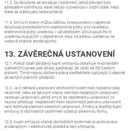
11.2. Za doručené se považuje i oznámení, jehož převzetí bylo
adresátem odmítnuto, které nebylo vyzvednuto v úložní době, nebo
které se vrátilo jako nedoručitelné.
11.3. Smluvní strany můžou běžnou korespondenci vzájemně
doručovat prostřednictvím elektronické pošty, a to na adresu
elektronické pošty uvedenou v uživatelském účtu kupujícího či
uvedenou kupujícím v objednávce, resp. na adresu uvedenou na
webové stránce prodávajícího.
13. ZÁVĚREČNÁ USTANOVENÍ
12.1. Pokud vztah založený kupní smlouvou obsahuje mezinárodní
(zahraniční) prvek, pak strany sjednávají, že vztah se řídí českým
právem. Tímto nejsou dotčena práva spotřebitele vyplývající z obecně
závazných právních předpisů.
12.2. Je-li některé ustanovení obchodních podmínek neplatné nebo
neúčinné, nebo se takovým stane, namísto neplatných ustanovení
nastoupí ustanovení, jehož smysl se neplatnému ustanovení co
nejvíce přibližuje. Neplatností nebo neúčinností jednoho ustanovení
není dotknutá platnost ostatních ustanovení. Změny a doplňky kupní
smlouvy či obchodních podmínek vyžadují písemnou formu.
12.3. Kupní smlouva včetně obchodních podmínek je archivována
prodávajícím v elektronické podobě a není přístupná.