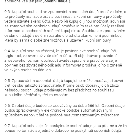
společně vše jen jako „
osobní údaje
“).
9.3. Kupující souhlasí se zpracováním osobních údajů prodávajícím, a
to pro účely realizace práv a povinností z kupní smlouvy a pro účely
vedení uživatelského účtu. Nezvolí-li kupující jinou možnost, souhlasí
se zpracováním osobních údajů prodávajícím také pro účely zasílání
informací a obchodních sdělení kupujícímu. Souhlas se zpracováním
osobních údajů v celém rozsahu dle tohoto článku není podmínkou,
která by sama o sobě znemožňovala uzavření kupní smlouvy.
9.4. Kupující bere na vědomí, že je povinen své osobní údaje (při
registraci, ve svém uživatelském účtu, při objednávce provedené
z webového rozhraní obchodu) uvádět správně a pravdivě a že je
povinen bez zbytečného odkladu informovat prodávajícího o změně
ve svých osobních údajích.
9.5. Zpracováním osobních údajů kupujícího může prodávající pověřit
třetí osobu, jakožto zpracovatele. Kromě osob dopravujících zboží
nebudou osobní údaje prodávajícím bez předchozího souhlasu
kupujícího předávány třetím osobám.
9.6. Osobní údaje budou zpracovávány po dobu 666 let. Osobní údaje
budou zpracovávány v elektronické podobě automatizovaným
způsobem nebo v tištěné podobě neautomatizovaným způsobem.
9.7. Kupující potvrzuje, že poskytnuté osobní údaje jsou přesné a že byl
poučen o tom, že se jedná o dobrovolné poskytnutí osobních údajů.