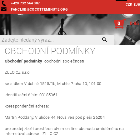
+420 732 564 307
CZK
EUR
FANCLUB@COCOTTEMINUTE.ORG
0
0 Kč
OBCHODNÍ PODMÍNKY
Obchodní podmínky
obchodní společnosti
ZLLO.CZ s.r.o.
se sídlem V dolině 1515/1b, Michle Praha 10, 101 00
identifikační číslo: 03185061
korespondenční adresa:
Martin Poddaný, V uličce 44, Nová ves pod pleší 26204
pro prodej zboží prostřednictvím on-line obchodu umístěného na
internetové adrese ZLLO.CZ