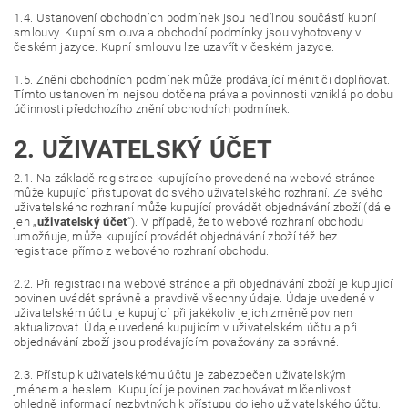
1.4. Ustanovení obchodních podmínek jsou nedílnou součástí kupní
smlouvy. Kupní smlouva a obchodní podmínky jsou vyhotoveny v
českém jazyce. Kupní smlouvu lze uzavřít v českém jazyce.
1.5. Znění obchodních podmínek může prodávající měnit či doplňovat.
Tímto ustanovením nejsou dotčena práva a povinnosti vzniklá po dobu
účinnosti předchozího znění obchodních podmínek.
2. UŽIVATELSKÝ ÚČET
2.1. Na základě registrace kupujícího provedené na webové stránce
může kupující přistupovat do svého uživatelského rozhraní. Ze svého
uživatelského rozhraní může kupující provádět objednávání zboží (dále
jen „
uživatelský účet
“). V případě, že to webové rozhraní obchodu
umožňuje, může kupující provádět objednávání zboží též bez
registrace přímo z webového rozhraní obchodu.
2.2. Při registraci na webové stránce a při objednávání zboží je kupující
povinen uvádět správně a pravdivě všechny údaje. Údaje uvedené v
uživatelském účtu je kupující při jakékoliv jejich změně povinen
aktualizovat. Údaje uvedené kupujícím v uživatelském účtu a při
objednávání zboží jsou prodávajícím považovány za správné.
2.3. Přístup k uživatelskému účtu je zabezpečen uživatelským
jménem a heslem. Kupující je povinen zachovávat mlčenlivost
ohledně informací nezbytných k přístupu do jeho uživatelského účtu.