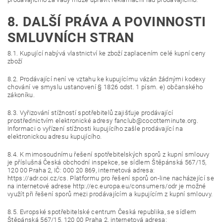
8. DALŠÍ PRÁVA A POVINNOSTI
SMLUVNÍCH STRAN
8.1. Kupující nabývá vlastnictví ke zboží zaplacením celé kupní ceny
zboží
8.2. Prodávající není ve vztahu ke kupujícímu vázán žádnými kodexy
chování ve smyslu ustanovení § 1826 odst. 1 písm. e) občanského
zákoníku.
8.3. Vyřizování stížností spotřebitelů zajišťuje prodávající
prostřednictvím elektronické adresy fanclub@cocotteminute.org.
Informaci o vyřízení stížnosti kupujícího zašle prodávající na
elektronickou adresu kupujícího.
8.4. K mimosoudnímu řešení spotřebitelských sporů z kupní smlouvy
je příslušná Česká obchodní inspekce, se sídlem Štěpánská 567/15,
120 00 Praha 2, IČ: 000 20 869, internetová adresa:
https://adr.coi.cz/cs. Platformu pro řešení sporů on-line nacházející se
na internetové adrese http://ec.europa.eu/consumers/odr je možné
využít při řešení sporů mezi prodávajícím a kupujícím z kupní smlouvy.
8.5. Evropské spotřebitelské centrum Česká republika, se sídlem
Štěpánská 567/15, 120 00 Praha 2, internetová adresa: