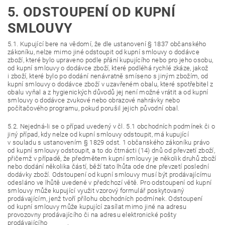
5. ODSTOUPENÍ OD KUPNÍ
SMLOUVY
5.1. Kupující bere na vědomí, že dle ustanovení § 1837 občanského
zákoníku, nelze mimo jiné odstoupit od kupní smlouvy o dodávce
zboží, které bylo upraveno podle přání kupujícího nebo pro jeho osobu,
od kupní smlouvy o dodávce zboží, které podléhá rychlé zkáze, jakož
i zboží, které bylo po dodání nenávratně smíseno s jiným zbožím, od
kupní smlouvy o dodávce zboží v uzavřeném obalu, které spotřebitel z
obalu vyňal a z hygienických důvodů jej není možné vrátit a od kupní
smlouvy o dodávce zvukové nebo obrazové nahrávky nebo
počítačového programu, pokud porušil jejich původní obal.
5.2. Nejedná-li se o případ uvedený v čl. 5.1 obchodních podmínek či o
jiný případ, kdy nelze od kupní smlouvy odstoupit, má kupující
v souladu s ustanovením § 1829 odst. 1 občanského zákoníku právo
od kupní smlouvy odstoupit, a to do čtrnácti (14) dnů od převzetí zboží,
přičemž v případě, že předmětem kupní smlouvy je několik druhů zboží
nebo dodání několika částí, běží tato lhůta ode dne převzetí poslední
dodávky zboží. Odstoupení od kupní smlouvy musí být prodávajícímu
odesláno ve lhůtě uvedené v předchozí větě. Pro odstoupení od kupní
smlouvy může kupující využit vzorový formulář poskytovaný
prodávajícím, jenž tvoří přílohu obchodních podmínek. Odstoupení
od kupní smlouvy může kupující zasílat mimo jiné na adresu
provozovny prodávajícího či na adresu elektronické pošty
prodávajícího .