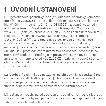
1. ÚVODNÍ USTANOVENÍ
1.1. Tyto obchodní podmínky (dále jen „obchodní podmínky“) obchodní
společnosti
ZLLO.CZ
s.r.o. se sídlem V dolině 1515/1b, Michle Praha
10, 101 00 , identifikační číslo: 03185061 zapsané v obchodním
rejstříku vedeném u Městského soudu v Praze, oddíl C, vložka
228478 (dále jen „prodávající“) upravují v souladu s ustanovením §
1751 odst. 1 zákona č. 89/2012 Sb., občanský zákoník (dále jen
„občanský zákoník“) vzájemná práva a povinnosti smluvních stran
vzniklé v souvislosti nebo na základě kupní smlouvy (dále jen „kupní
smlouva“) uzavírané mezi prodávajícím a jinou fyzickou osobou (dále
jen „kupující“) prostřednictvím internetového obchodu prodávajícího.
Internetový obchod je prodávajícím provozován na webové stránce
umístěné na internetové adrese ZLLO.CZ (dále jen „webová stránka“),
a to prostřednictvím rozhraní webové stránky (dále jen „webové
rozhraní obchodu“).
1.2. Obchodní podmínky se nevztahují na případy, kdy osoba, která má
v úmyslu nakoupit zboží od prodávajícího, je právnickou osobou či
osobou, jež jedná při objednávání zboží v rámci své podnikatelské
činnosti nebo v rámci svého samostatného výkonu povolání.
1.3. Ustanovení odchylná od obchodních podmínek je možné sjednat v
kupní smlouvě. Odchylná ujednání v kupní smlouvě mají přednost před
ustanoveními obchodních podmínek.