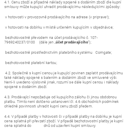
4.1. Cenu zboží a případné náklady spojené s dodáním zboží dle kupní
smlouvy může kupující uhradit prodávajícímu následujícími způsoby:
v hotovosti v provozovně prodávajícího na adrese (v priprave!);
v hotovosti na dobírku v místě určeném kupujícím v objednávce;
bezhotovostně převodem na účet prodávajícího č.
107-
7969240237/0100
(dále jen „
účet prodávajícího
“);
bezhotovostně prostřednictvím platebního systému Comgate;
bezhotovostně platební kartou;
4.2. Společně s kupní cenou je kupující povinen zaplatit prodávajícímu
také náklady spojené s balením a dodáním zboží ve smluvené výši.
Není-li uvedeno výslovně jinak, rozumí se dále kupní cenou i náklady
spojené s dodáním zboží.
4.3. Prodávající nepožaduje od kupujícího zálohu či jinou obdobnou
platbu. Tímto není dotčeno ustanovení čl. 4.6 obchodních podmínek
ohledně povinnosti uhradit kupní cenu zboží předem.
4.4. V případě platby v hotovosti či v případě platby na dobírku je kupní
cena splatná při převzetí zboží. V případě bezhotovostní platby je kupní
cena splatná do dnů od uzavření kupní smlouvy.