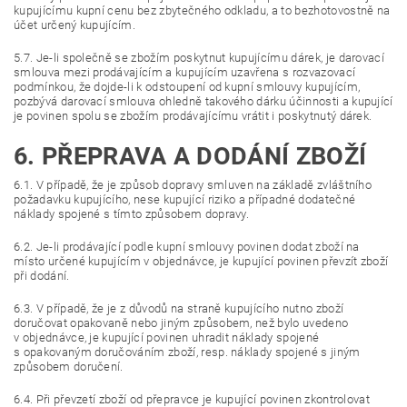
kupujícímu kupní cenu bez zbytečného odkladu, a to bezhotovostně na
účet určený kupujícím.
5.7. Je-li společně se zbožím poskytnut kupujícímu dárek, je darovací
smlouva mezi prodávajícím a kupujícím uzavřena s rozvazovací
podmínkou, že dojde-li k odstoupení od kupní smlouvy kupujícím,
pozbývá darovací smlouva ohledně takového dárku účinnosti a kupující
je povinen spolu se zbožím prodávajícímu vrátit i poskytnutý dárek.
6. PŘEPRAVA A DODÁNÍ ZBOŽÍ
6.1. V případě, že je způsob dopravy smluven na základě zvláštního
požadavku kupujícího, nese kupující riziko a případné dodatečné
náklady spojené s tímto způsobem dopravy.
6.2. Je-li prodávající podle kupní smlouvy povinen dodat zboží na
místo určené kupujícím v objednávce, je kupující povinen převzít zboží
při dodání.
6.3. V případě, že je z důvodů na straně kupujícího nutno zboží
doručovat opakovaně nebo jiným způsobem, než bylo uvedeno
v objednávce, je kupující povinen uhradit náklady spojené
s opakovaným doručováním zboží, resp. náklady spojené s jiným
způsobem doručení.
6.4. Při převzetí zboží od přepravce je kupující povinen zkontrolovat