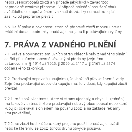
neporušenost obalů zboží a v případě jakýchkoliv závad toto
neprodleně oznámit přepravci. V případě shledání porušení obalu
svědčícího o neoprávněném vniknutí do zásilky nemusí kupující
zásilku od přepravce převzít.
6.5. Další práva a povinnosti stran při přepravě zboží mohou upravit
zvláštní dodací podmínky prodávajícího, jsou-li prodávajícím vydány.
7. PRÁVA Z VADNÉHO PLNĚNÍ
7.1. Práva a povinnosti smluvních stran ohledně práv z vadného plnění
se řídí příslušnými obecně závaznými předpisy (zejména
ustanoveními § 1914 až 1925, § 2099 až 2117 a § 2161 až 2174
občanského zákoníku).
7.2. Prodávající odpovídá kupujícímu, že zboží při převzetí nemá vady.
Zejména prodávající odpovídá kupujícímu, že v době, kdy kupující zboží
převzal:
7.2.1. má zboží vlastnosti, které si strany ujednaly, a chybí-li ujednání,
má takové vlastnosti, které prodávající nebo výrobce popsal nebo které
kupující očekával s ohledem na povahu zboží a na základě reklamy
jimi prováděné,
7.2.2. se zboží hodí k účelu, který pro jeho použití prodávající uvádí
nebo ke kterému se zboží tohoto druhu obvykle používá,