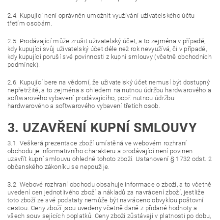
2.4. Kupující není oprávněn umožnit využívání uživatelského účtu
třetím osobám.
2.5. Prodávající může zrušit uživatelský účet, a to zejména v případě,
kdy kupující svůj uživatelský účet déle než rok nevyužívá, či v případě,
kdy kupující poruší své povinnosti z kupní smlouvy (včetně obchodních
podmínek).
2.6. Kupující bere na vědomí, že uživatelský účet nemusí být dostupný
nepřetržitě, a to zejména s ohledem na nutnou údržbu hardwarového a
softwarového vybavení prodávajícího, popř. nutnou údržbu
hardwarového a softwarového vybavení třetích osob.
3. UZAVŘENÍ KUPNÍ SMLOUVY
3.1. Veškerá prezentace zboží umístěná ve webovém rozhraní
obchodu je informativního charakteru a prodávající není povinen
uzavřít kupní smlouvu ohledně tohoto zboží. Ustanovení § 1732 odst. 2
občanského zákoníku se nepoužije.
3.2. Webové rozhraní obchodu obsahuje informace o zboží, a to včetně
uvedení cen jednotlivého zboží a nákladů za navrácení zboží, jestliže
toto zboží ze své podstaty nemůže být navráceno obvyklou poštovní
cestou. Ceny zboží jsou uvedeny včetně daně z přidané hodnoty a
všech souvisejících poplatků. Ceny zboží zůstávají v platnosti po dobu,