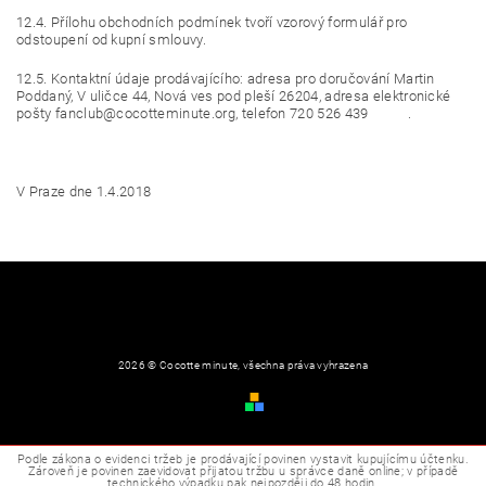
12.4. Přílohu obchodních podmínek tvoří vzorový formulář pro
odstoupení od kupní smlouvy.
12.5. Kontaktní údaje prodávajícího: adresa pro doručování Martin
Poddaný, V uličce 44, Nová ves pod pleší 26204, adresa elektronické
pošty fanclub@cocotteminute.org, telefon 720 526 439 .
V Praze dne 1.4.2018
2026 © Cocotte minute, všechna práva vyhrazena
Obchodní podmínky
Vytvořil Shoptet
Podle zákona o evidenci tržeb je prodávající povinen vystavit kupujícímu účtenku.
Zároveň je povinen zaevidovat přijatou tržbu u správce daně online; v případě
technického výpadku pak nejpozději do 48 hodin.