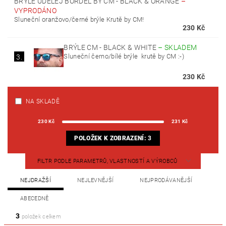
BRÝLE UDĚLEJ BORDEL BY CM - BLACK & ORANGE
–
VYPRODÁNO
Sluneční oranžovo/černé brýle Krutě by CM!
230 Kč
BRÝLE CM - BLACK & WHITE
–
SKLADEM
Sluneční černo/bílé brýle krutě by CM :-)
3.
230 Kč
NA SKLADĚ
230
Kč
231
Kč
POLOŽEK K ZOBRAZENÍ:
3
FILTR PODLE PARAMETRŮ, VLASTNOSTÍ A VÝROBCŮ
NEJDRAŽŠÍ
NEJLEVNĚJŠÍ
NEJPRODÁVANĚJŠÍ
ABECEDNĚ
3
položek celkem