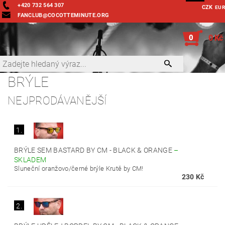
+420 732 564 307
CZK
EUR
FANCLUB@COCOTTEMINUTE.ORG
0
0 Kč
BRÝLE
NEJPRODÁVANĚJŠÍ
1.
BRÝLE SEM BASTARD BY CM - BLACK & ORANGE
–
SKLADEM
Sluneční oranžovo/černé brýle Krutě by CM!
230 Kč
2.