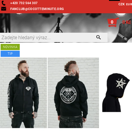
+420 732 564 307
CZK
EUR
FANCLUB@COCOTTEMINUTE.ORG
0
0 Kč
NOVINKA
TIP