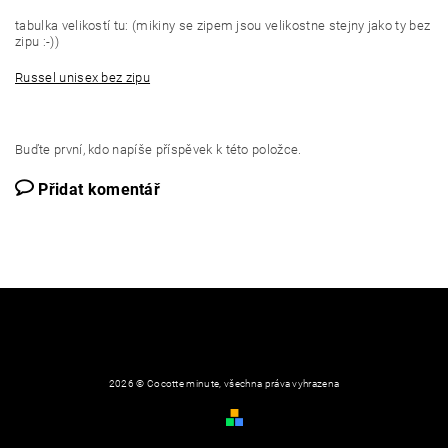
tabulka velikostí tu: (mikiny se zipem jsou velikostne stejny jako ty bez
zipu :-))
Russel unisex bez zipu
Buďte první, kdo napíše příspěvek k této položce.
Přidat komentář
2026 © Cocotte minute, všechna práva vyhrazena
Obchodní podmínky
Vytvořil Shoptet