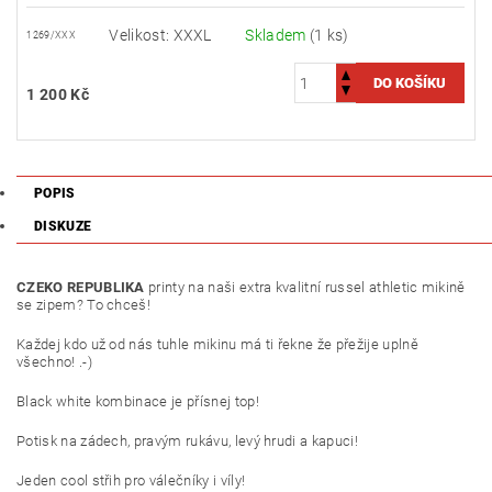
Velikost: XXXL
Skladem
(1 ks)
1269/XXX
1 200 Kč
POPIS
DISKUZE
CZEKO REPUBLIKA
printy na naši extra kvalitní russel athletic mikině
se zipem? To chceš!
Každej kdo už od nás tuhle mikinu má ti řekne že přežije uplně
všechno! .-)
Black white kombinace je přísnej top!
Potisk na zádech, pravým rukávu, levý hrudi a kapuci!
Jeden cool střih pro válečníky i víly!