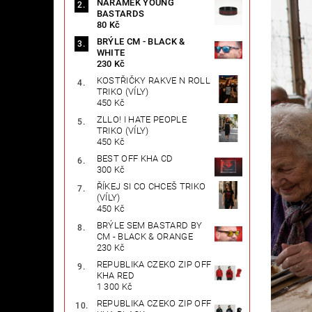
NÁRAMEK YOUNG
BASTARDS
80 Kč
BRÝLE CM - BLACK &
WHITE
230 Kč
KOSTŘIČKY RAKVE N ROLL
TRIKO (VÍLY)
450 Kč
ZLLO! I HATE PEOPLE
TRIKO (VÍLY)
450 Kč
BEST OFF KHA CD
300 Kč
ŘÍKEJ SI CO CHCEŠ TRIKO
(VÍLY)
450 Kč
BRÝLE SEM BASTARD BY
CM - BLACK & ORANGE
230 Kč
REPUBLIKA CZEKO ZIP OFF
KHA RED
1 300 Kč
REPUBLIKA CZEKO ZIP OFF