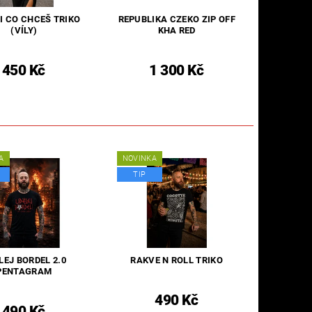
SI CO CHCEŠ TRIKO
REPUBLIKA CZEKO ZIP OFF
(VÍLY)
KHA RED
450 Kč
1 300 Kč
A
NOVINKA
TIP
LEJ BORDEL 2.0
RAKVE N ROLL TRIKO
PENTAGRAM
490 Kč
490 Kč