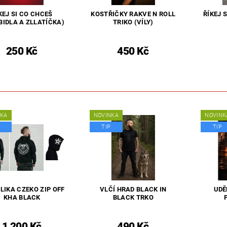
KEJ SI CO CHCEŠ
KOSTŘIČKY RAKVE N ROLL
ŘÍKEJ 
BIDLA A ZLLATÍČKA)
TRIKO (VÍLY)
250 Kč
450 Kč
NKA
NOVINKA
NOVINK
TIP
TIP
LIKA CZEKO ZIP OFF
VLČÍ HRAD BLACK IN
UDĚ
KHA BLACK
BLACK TRKO
1 200 Kč
490 Kč