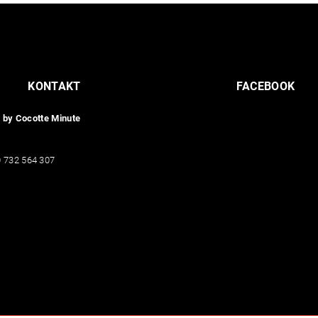
KONTAKT
FACEBOOK
 by Cocotte Minute
lub
@
cocotteminute.org
 732 564 307