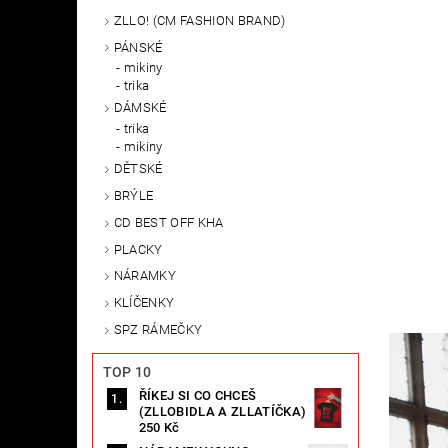
ZLLO! (CM FASHION BRAND)
PÁNSKÉ
mikiny
trika
DÁMSKÉ
trika
mikiny
DĚTSKÉ
BRÝLE
CD BEST OFF KHA
PLACKY
NÁRAMKY
KLÍČENKY
SPZ RÁMEČKY
TOP 10
ŘÍKEJ SI CO CHCEŠ
(ZLLOBIDLA A ZLLATÍČKA)
250 Kč