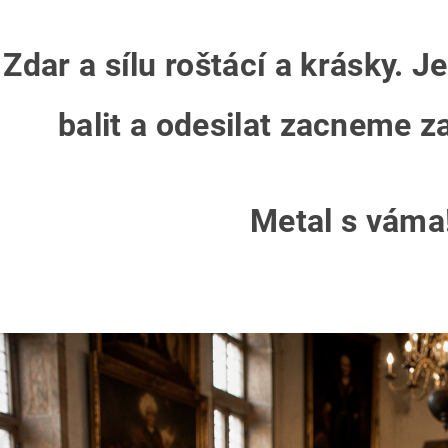
Zdar a sílu roštácí a krásky. 
balit a odesilat zacneme z
Metal s váma!