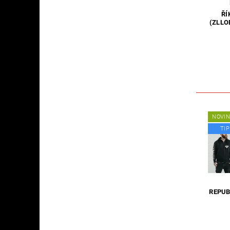
ŘÍ
(ZLLO
NOVI
TIP
REPUB