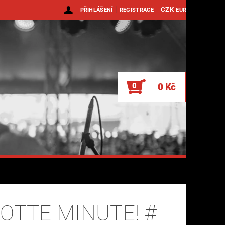
|
CZK
PŘIHLÁŠENÍ
REGISTRACE
EUR
0
0 Kč
COTTE MINUTE! #