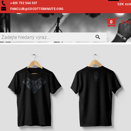
+420 732 564 307
CZK
EUR
FANCLUB@COCOTTEMINUTE.ORG
0
0 Kč