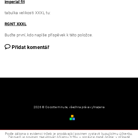
imperial fit
tabulka velikosti XXXL tu:
RGNT XXXL
Buďte první, kdo napíše příspěvek k této položce.
Přidat komentář
2026 © Cocotte minute, všechna práva vyhrazena
Obchodní podmínky
Vytvořil Shoptet
Podle zákona o evidenci tržeb je prodávající povinen vystavit kupujícímu účtenku.
Zároveň je povinen zaevidovat přijatou tržbu u správce daně online; v případě