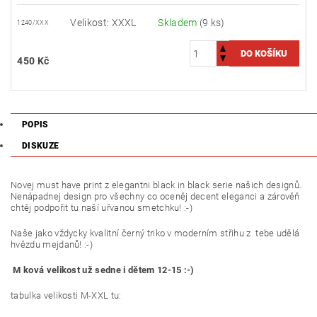
Velikost: XXXL
Skladem
(9 ks)
1240/XXX
450 Kč
POPIS
DISKUZE
Novej must have print z elegantni black in black serie našich designů.
Nenápadnej design pro všechny co oceněj decent eleganci a zárověň
chtěj podpořit tu naší uřvanou smetchku! :-)
Naše jako vždycky kvalitní černý triko v moderním střihu z tebe udělá
hvězdu mejdanů! :-)
M ková velikost už sedne i dětem 12-15 :-)
tabulka velikosti M-XXL tu: