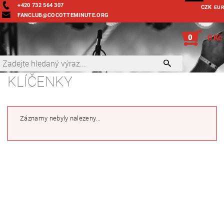
+420 732 564 307
CZK
EUR
FANCLUB@COCOTTEMINUTE.ORG
0
0 Kč
KLÍČENKY
Záznamy nebyly nalezeny...