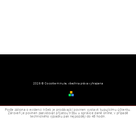
2026 © Cocotte minute, všechna práva vyhrazena
Obchodní podmínky
Vytvořil Shoptet
Podle zákona o evidenci tržeb je prodávající povinen vystavit kupujícímu účtenku.
Zároveň je povinen zaevidovat přijatou tržbu u správce daně online; v případě
technického výpadku pak nejpozději do 48 hodin.